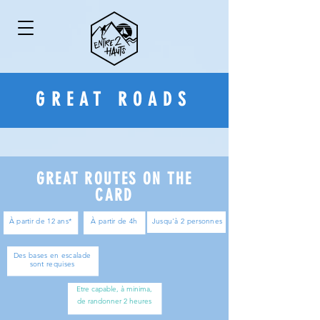
GREAT ROADS
GREAT ROUTES ON THE
CARD
À partir de 12 ans*
À partir de 4h
Jusqu'à 2 personnes
Des bases en escalade
sont requises
Etre capable, à minima,
de randonner 2 heures