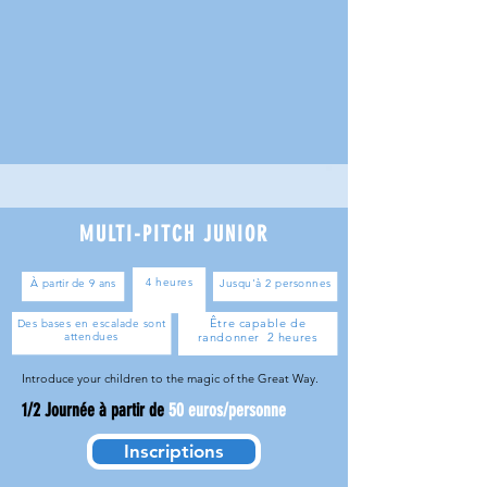
MULTI-PITCH JUNIOR
4 heures
À partir de 9 ans
Jusqu'à 2 personnes
Être capable de
Des bases en escalade sont
attendues
randonner 2 heures
Introduce your children to the magic of the Great Way.
1/2 J
ournée à partir de
50 euros/personne
Inscriptions