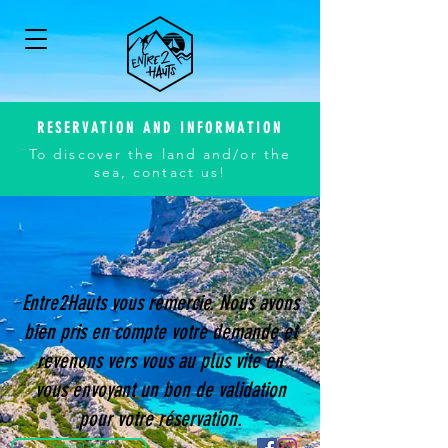
RESERVATION AND INFORMATION
To discover the land and/or the
sea, contact us!
Entre2Hauts vous remercie. Nous avons
bien pris en compte votre demande et
revenons vers vous au plus vite en
vous envoyant un bon de validation
pour votre réservation.
Terms of Sales